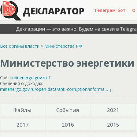
Телеграм-бот
О
Все органы власти
>
Министерства РФ
Министерство энергетики
Сайт:
minenergo.gov.ru
Сведения о доходах:
minenergo.gov.ru/open-data/anti-corruption/information-on-income-expenses-property-and-property-obligations
Файлы
События
2021
2017
2016
2015