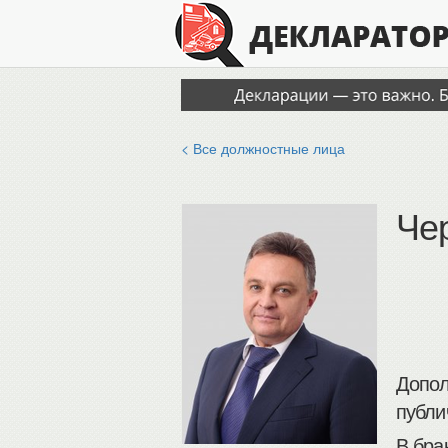
< Все должностные лица
Че
Допол
публи
В бра