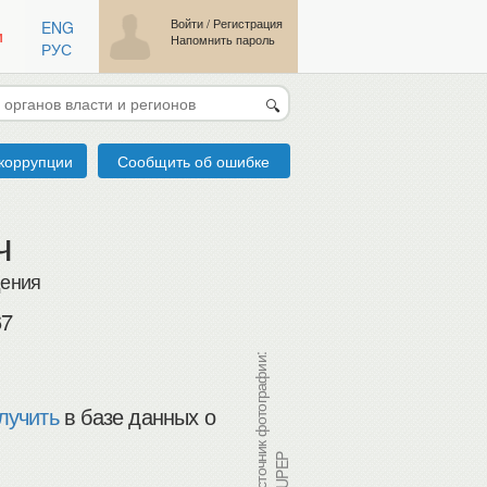
Войти
/
Регистрация
ENG
м
Напомнить пароль
РУС
🔍
коррупции
Сообщить об ошибке
ч
дения
67
Источник фотографии:
лучить
в базе данных о
RUPEP