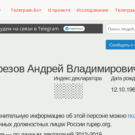
Телеграм-бот
О проекте
Исследование
Телегра
Сообщить о 
резов Андрей Владимирови
Индекс декларатора
Дата рож
░░░
12.10.19
нительную информацию об этой персоне можно
по
чных должностных лицах России rupep.org.
ке — по данным деклараций 2013-2019.