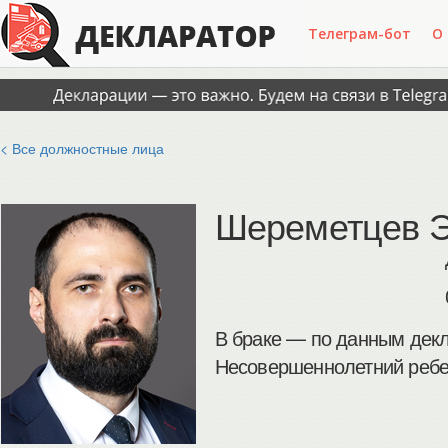
Телеграм-бот
О
< Все должностные лица
Шереметцев Э
В браке — по данным декл
Несовершеннолетний ребен