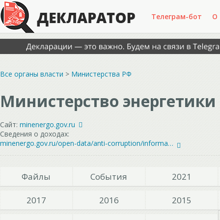
Телеграм-бот
О
Все органы власти
>
Министерства РФ
Министерство энергетики
Сайт:
minenergo.gov.ru
Сведения о доходах:
minenergo.gov.ru/open-data/anti-corruption/information-on-income-expenses-property-and-property-obligations
Файлы
События
2021
2017
2016
2015