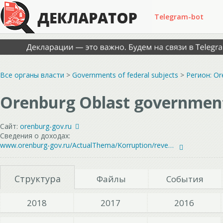
Telegram-bot
Все органы власти
>
Governments of federal subjects
>
Регион: Or
Orenburg Oblast governmen
Сайт:
orenburg-gov.ru
Сведения о доходах:
www.orenburg-gov.ru/ActualThema/Korruption/revenue/managers/index.php?sphrase_id=405773
Структура
Файлы
События
2018
2017
2016