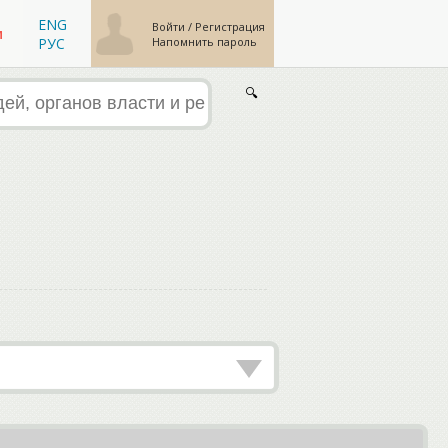
ENG
Войти
/
Регистрация
м
Напомнить пароль
РУС
🔍