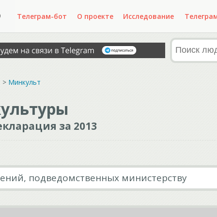
Телеграм-бот
О проекте
Исследование
Телегра
Ф
>
Минкульт
культуры
кларация за 2013
дений, подведомственных министерству