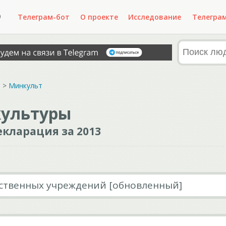
Телеграм-бот
О проекте
Исследование
Телегра
Ф
>
Минкульт
культуры
кларация за 2013
ственных учреждений [обновленный]