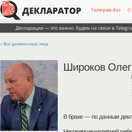
Телеграм-бот
О
< Все должностные лица
Широков Олег
В браке — по данным декл
Несовершеннолетний ребен