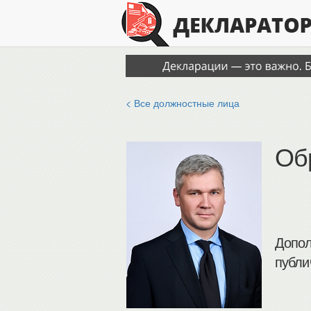
< Все должностные лица
Об
Допол
публи