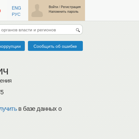
Войти
/
Регистрация
ENG
м
Напомнить пароль
РУС
🔍
коррупции
Сообщить об ошибке
ич
дения
75
лучить
в базе данных о