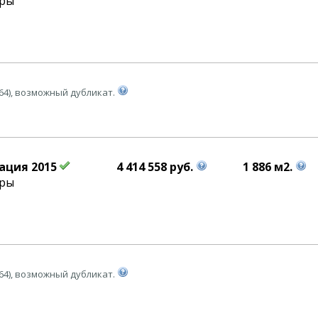
уры
64), возможный дубликат.
ация 2015
4 414 558 руб.
1 886 м2.
уры
64), возможный дубликат.