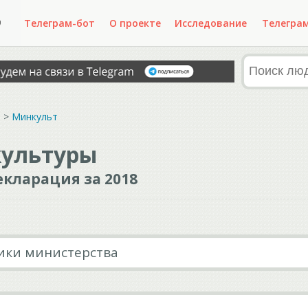
Телеграм-бот
О проекте
Исследование
Телегра
Ф
>
Минкульт
культуры
кларация за 2018
ики министерства