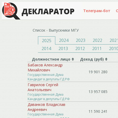
Телеграм-бот
О
Список - Выпускники МГУ
2024
2023
2022
202
2025
2014
2013
2012
2011
201
Должностное лицо
Доход (руб)
Бабаков Александр
Михайлович
19 901 280
Государственная Дума
Кандидат в депутаты ГД РФ
Гаврилов Сергей
Анатольевич
13 957 085
Государственная Дума
Кандидат в депутаты ГД РФ
Даванков Владислав
Андреевич
11 590 241
Государственная Дума